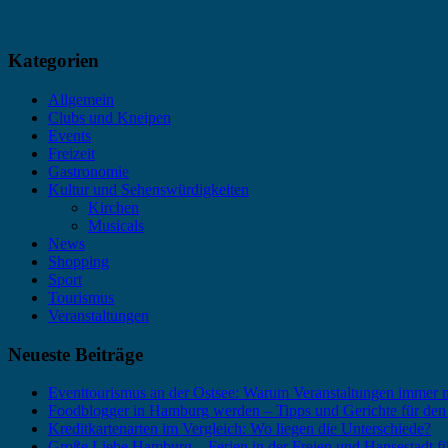
Kategorien
Allgemein
Clubs und Kneipen
Events
Freizeit
Gastronomie
Kultur und Sehenswürdigkeiten
Kirchen
Musicals
News
Shopping
Sport
Tourismus
Veranstaltungen
Neueste Beiträge
Eventtourismus an der Ostsee: Warum Veranstaltungen immer
Foodblogger in Hamburg werden – Tipps und Gerichte für den
Kreditkartenarten im Vergleich: Wo liegen die Unterschiede?
Große Liebe Hamburg – Ferien in der Freien und Hansestadt f