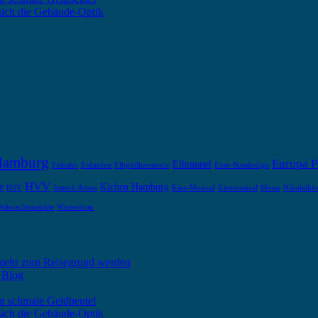
 sich die Gebäude-Optik
Hamburg
Europa P
Elbtunnel
Eisbahn
Eislaufen
Elbphilharmonie
Erste Bundesliga
HVV
e
Kichen Hamburg
HSV
Imtech Arena
Kiez-Musical
Kiezmusical
Messe
Nikolaikir
eihnachtsmärkte
Winterdom
 mehr zum Reisegrund werden
 Blog
ür schmale Geldbeutel
 sich die Gebäude-Optik