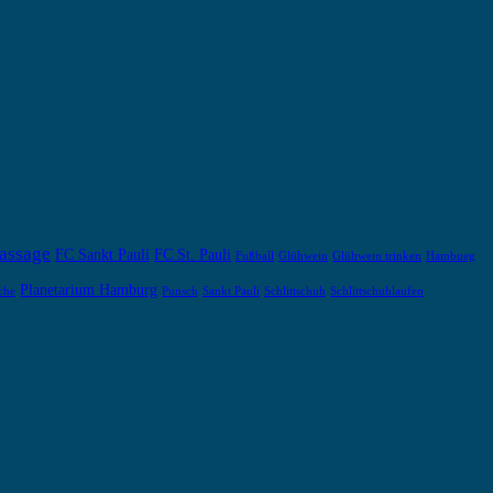
assage
FC Sankt Pauli
FC St. Pauli
Fußball
Glühwein
Glühwein trinken
Hambueg
Planetarium Hamburg
che
Punsch
Sankt Pauli
Schlittschuh
Schlittschuhlaufen