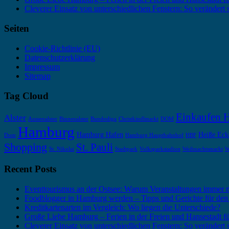
Cleverer Einsatz von unterschiedlichen Fenstern: So verändert
Seiten
Cookie-Richtlinie (EU)
Datenschutzerklärung
Impressum
Sitemap
Tag Cloud
Einkaufen 
Alster
Aussenalster
Binnenalster
Bundesliga
Christkindlmarkt
DOM
Hamburg
Hamburg Hafen
Heiße Eck
Dom
Hamburg Hauptbahnhof
HBF
Shopping
St. Pauli
St. Nikolai
Stadtpark
Volksparkstadion
Weihnachtsmarkt
W
Recent Posts
Eventtourismus an der Ostsee: Warum Veranstaltungen immer
Foodblogger in Hamburg werden – Tipps und Gerichte für den
Kreditkartenarten im Vergleich: Wo liegen die Unterschiede?
Große Liebe Hamburg – Ferien in der Freien und Hansestadt f
Cleverer Einsatz von unterschiedlichen Fenstern: So verändert