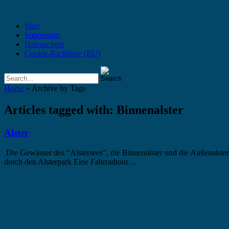
Start
Impressum
Datenschutz
Cookie-Richtlinie (EU)
Home
» Archive by Tags
Articles tagged with: Binnenalster
Alster
Die Gewässer des “Alstersees”, die Binnenalster und die Außenals
durch den Alsterpark Eine Fahrradtour…