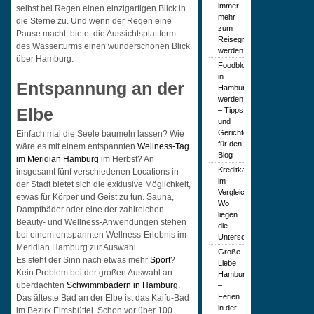
immer
selbst bei Regen einen einzigartigen Blick in
mehr
die Sterne zu. Und wenn der Regen eine
zum
Pause macht, bietet die Aussichtsplattform
Reisegrund
des Wasserturms einen wunderschönen Blick
werden
über Hamburg.
Foodblogger
in
Entspannung an der
Hamburg
werden
Elbe
– Tipps
und
Gerichte
Einfach mal die Seele baumeln lassen? Wie
für den
wäre es mit einem entspannten
Wellness-Tag
Blog
im Meridian Hamburg
im Herbst? An
Kreditkartenarten
insgesamt fünf verschiedenen Locations in
im
der Stadt bietet sich die exklusive Möglichkeit,
Vergleich:
etwas für Körper und Geist zu tun. Sauna,
Wo
Dampfbäder oder eine der zahlreichen
liegen
Beauty- und Wellness-Anwendungen stehen
die
bei einem entspannten Wellness-Erlebnis im
Unterschiede?
Meridian Hamburg zur Auswahl.
Große
Es steht der Sinn nach etwas mehr
Sport
?
Liebe
Kein Problem bei der großen Auswahl an
Hamburg
überdachten
Schwimmbädern in Hamburg.
–
Ferien
Das älteste Bad an der Elbe ist das Kaifu-Bad
in der
im Bezirk Eimsbüttel. Schon vor über 100