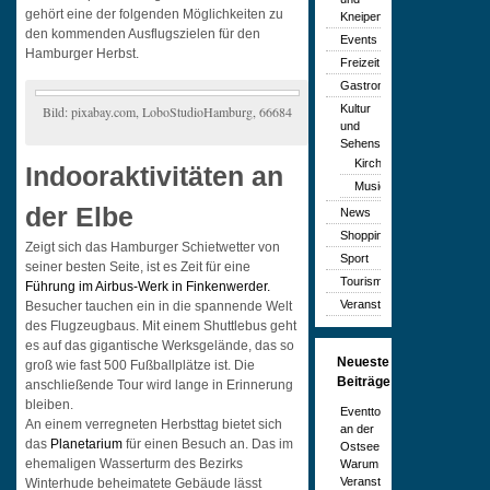
gehört eine der folgenden Möglichkeiten zu
Kneipen
den kommenden Ausflugszielen für den
Events
Hamburger Herbst.
Freizeit
Gastronomie
Kultur
Bild: pixabay.com, LoboStudioHamburg, 66684
und
Sehenswürdigkeiten
Kirchen
Indooraktivitäten an
Musicals
der Elbe
News
Shopping
Zeigt sich das Hamburger Schietwetter von
Sport
seiner besten Seite, ist es Zeit für eine
Tourismus
Führung im Airbus-Werk in Finkenwerder.
Veranstaltungen
Besucher tauchen ein in die spannende Welt
des Flugzeugbaus. Mit einem Shuttlebus geht
es auf das gigantische Werksgelände, das so
Neueste
groß wie fast 500 Fußballplätze ist. Die
Beiträge
anschließende Tour wird lange in Erinnerung
bleiben.
Eventtourismus
An einem verregneten Herbsttag bietet sich
an der
das
Planetarium
für einen Besuch an. Das im
Ostsee:
ehemaligen Wasserturm des Bezirks
Warum
Veranstaltungen
Winterhude beheimatete Gebäude lässt