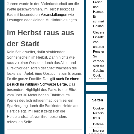
Freien
Jahren wurde in der Bäderlandschaft um die
und
Wette geschwommen. Im Herbst lockt das
Hansestadt
Bad mit besonderen
Veranstaltungen
wie
für
Lesungen oder kleinen Musikdarbietungen.
schmale
Geldbeutel
Im Herbst raus aus
Cleverer
Einsatz
der Stadt
von
unterschiedlichen
Fenstern:
Kein Schietwetter, dafür strahlender
So
Sonnenschein im Herbst. Dann nichts wie
verändert
raus zu einer Obsttour durch das Alte Land.
sich die
Direkt vor den Toren der Stadt wachsen die
Gebäude-
leckersten Äpfel. Eine Obsttour ist ein Ereignis
Optik
für die ganze Familie.
Das gilt auch für einen
Besuch im Wildpark Schwarze Berge.
Das
besondere Highlight des Parks ist der Blick
vom über 30 Meter hohen Elbblickturm.
Seiten
Wer es deutlich ruhiger mag, dem sei ein
Spaziergang durch die Bankinder Heide ans
Cookie-
Herz gelegt. Im Herbst zeigt sich die
Richtlinie
Heidelandschaft von ihrer besonders
(EU)
reizvollen Seite.
Datenschutzerklärung
Impressum