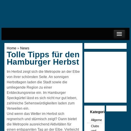
START
IMPRESSUM
Home
»
News
DATENSCHUTZ
COOKIE-RICHTLINIE (EU)
Tolle Tipps für den
Hamburger Herbst
Im Herbst zeigt sich die Metropole an der Elbe
von ihrer schönsten Seite. An sonnigen
Herbsttagen laden die Stadt sowie die
umliegende Region zu einer
Entdeckungsreise ein. Im Hamburger
Speckgürtel lässt es sich nicht nur gut leben,
zahlreiche Sehenswürdigkeiten laden zum
Verweilen ein.
Kategorien
Und wenn das Wetter im Herbst sich
regnerisch und stürmisch zeigt? Dann bietet
Allgemein
die Metropole ausreichend Aktivitäten für
Clubs
einen entspannten Tag an der Elbe. Vielleicht
und