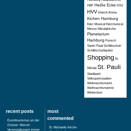
Heiße Ecke
HBF
HSV
HVV
Imtech Arena
Kichen Hamburg
Kiez-Musical
Kiezmusical
Messe
Nikolaikirche
Planetarium
Hamburg
Punsch
Sankt Pauli
Schlittschuh
Schlittschuhlaufen
Shopping
St.
St. Pauli
Nikolai
Stadtpark
Volksparkstadion
Weihnachtsmarkt
Weihnachtsmärkte
Winterdom
recent posts
most
commented
Eventtourismus an der
Ostsee: Warum
St. Michaelis Kirche
Veranstaltungen immer