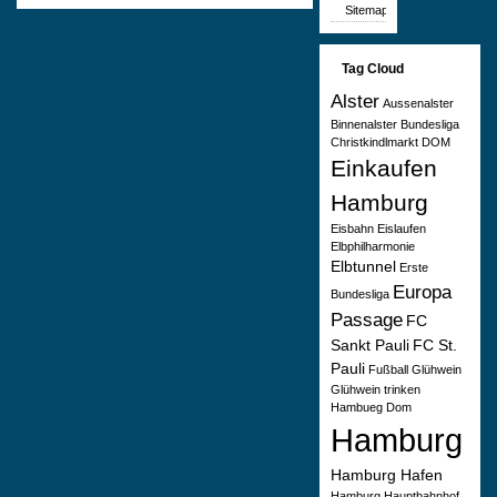
Sitemap
Tag Cloud
Alster
Aussenalster
Binnenalster
Bundesliga
Christkindlmarkt
DOM
Einkaufen
Hamburg
Eisbahn
Eislaufen
Elbphilharmonie
Elbtunnel
Erste
Europa
Bundesliga
Passage
FC
Sankt Pauli
FC St.
Pauli
Fußball
Glühwein
Glühwein trinken
Hambueg Dom
Hamburg
Hamburg Hafen
Hamburg Hauptbahnhof