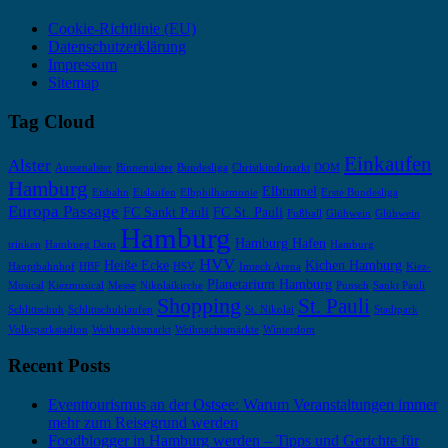
Cookie-Richtlinie (EU)
Datenschutzerklärung
Impressum
Sitemap
Tag Cloud
Einkaufen
Alster
Aussenalster
Binnenalster
Bundesliga
Christkindlmarkt
DOM
Hamburg
Elbtunnel
Eisbahn
Eislaufen
Elbphilharmonie
Erste Bundesliga
Europa Passage
FC Sankt Pauli
FC St. Pauli
Fußball
Glühwein
Glühwein
Hamburg
Hamburg Hafen
trinken
Hambueg Dom
Hamburg
HVV
Heiße Ecke
Kichen Hamburg
Hauptbahnhof
HBF
HSV
Imtech Arena
Kiez-
Planetarium Hamburg
Musical
Kiezmusical
Messe
Nikolaikirche
Punsch
Sankt Pauli
Shopping
St. Pauli
Schlittschuh
Schlittschuhlaufen
St. Nikolai
Stadtpark
Volksparkstadion
Weihnachtsmarkt
Weihnachtsmärkte
Winterdom
Recent Posts
Eventtourismus an der Ostsee: Warum Veranstaltungen immer
mehr zum Reisegrund werden
Foodblogger in Hamburg werden – Tipps und Gerichte für