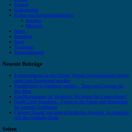
Freizeit
Gastronomie
Kultur und Sehenswürdigkeiten
Kirchen
Musicals
News
Shopping
Sport
Tourismus
Veranstaltungen
Neueste Beiträge
Eventtourismus an der Ostsee: Warum Veranstaltungen immer
mehr zum Reisegrund werden
Foodblogger in Hamburg werden – Tipps und Gerichte für
den Blog
Kreditkartenarten im Vergleich: Wo liegen die Unterschiede?
Große Liebe Hamburg – Ferien in der Freien und Hansestadt
für schmale Geldbeutel
Cleverer Einsatz von unterschiedlichen Fenstern: So verändert
sich die Gebäude-Optik
Seiten