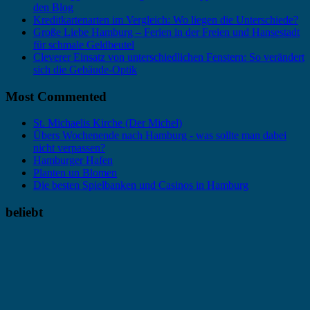
den Blog
Kreditkartenarten im Vergleich: Wo liegen die Unterschiede?
Große Liebe Hamburg – Ferien in der Freien und Hansestadt
für schmale Geldbeutel
Cleverer Einsatz von unterschiedlichen Fenstern: So verändert
sich die Gebäude-Optik
Most Commented
St. Michaelis Kirche (Der Michel)
Übers Wochenende nach Hamburg - was sollte man dabei
nicht verpassen?
Hamburger Hafen
Planten un Blomen
Die besten Spielbanken und Casinos in Hamburg
beliebt