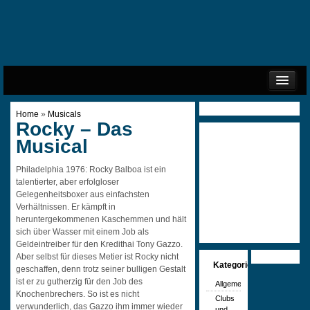
START
Home
»
Musicals
IMPRESSUM
Rocky – Das
DATENSCHUTZ
Musical
COOKIE-RICHTLINIE (EU)
Philadelphia 1976: Rocky Balboa ist ein
talentierter, aber erfolgloser
Gelegenheitsboxer aus einfachsten
Verhältnissen. Er kämpft in
heruntergekommenen Kaschemmen und hält
sich über Wasser mit einem Job als
Geldeintreiber für den Kredithai Tony Gazzo.
Aber selbst für dieses Metier ist Rocky nicht
Kategorien
geschaffen, denn trotz seiner bulligen Gestalt
ist er zu gutherzig für den Job des
Allgemein
Knochenbrechers. So ist es nicht
Clubs
verwunderlich, das Gazzo ihm immer wieder
und