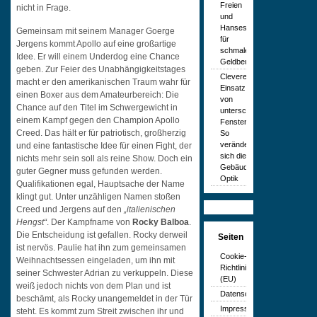
Freien
nicht in Frage.
und
Hansestadt
Gemeinsam mit seinem Manager Goerge
für
Jergens kommt Apollo auf eine großartige
schmale
Idee. Er will einem Underdog eine Chance
Geldbeutel
geben. Zur Feier des Unabhängigkeitstages
Cleverer
macht er den amerikanischen Traum wahr für
Einsatz
einen Boxer aus dem Amateurbereich: Die
von
Chance auf den Titel im Schwergewicht in
unterschiedlichen
einem Kampf gegen den Champion Apollo
Fenstern:
Creed. Das hält er für patriotisch, großherzig
So
verändert
und eine fantastische Idee für einen Fight, der
sich die
nichts mehr sein soll als reine Show. Doch ein
Gebäude-
guter Gegner muss gefunden werden.
Optik
Qualifikationen egal, Hauptsache der Name
klingt gut. Unter unzähligen Namen stoßen
Creed und Jergens auf den
„italienischen
Hengst“
. Der Kampfname von
Rocky Balboa
.
Die Entscheidung ist gefallen. Rocky derweil
Seiten
ist nervös. Paulie hat ihn zum gemeinsamen
Cookie-
Weihnachtsessen eingeladen, um ihn mit
Richtlinie
seiner Schwester Adrian zu verkuppeln. Diese
(EU)
weiß jedoch nichts von dem Plan und ist
Datenschutzerklärung
beschämt, als Rocky unangemeldet in der Tür
Impressum
steht. Es kommt zum Streit zwischen ihr und