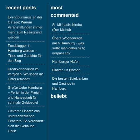
recent posts
most
commented
Eventtourismus an der
Ostsee: Warum
St. Michaelis Kirche
Veranstaltungen immer
(Der Michel)
mehr zum Reisegrund
werden
Übers Wochenende
nach Hamburg - was
Foodblogger in
sollte man dabei nicht
Hamburg werden –
verpassen?
Tipps und Gerichte für
den Blog
Hamburger Hafen
Kreditkartenarten im
Planten un Blomen
Vergleich: Wo liegen die
Die besten Spielbanken
Unterschiede?
und Casinos in
Große Liebe Hamburg
Hamburg
– Ferien in der Freien
beliebt
und Hansestadt für
schmale Geldbeutel
Cleverer Einsatz von
unterschiedlichen
Fenstern: So verändert
sich die Gebäude-
Optik