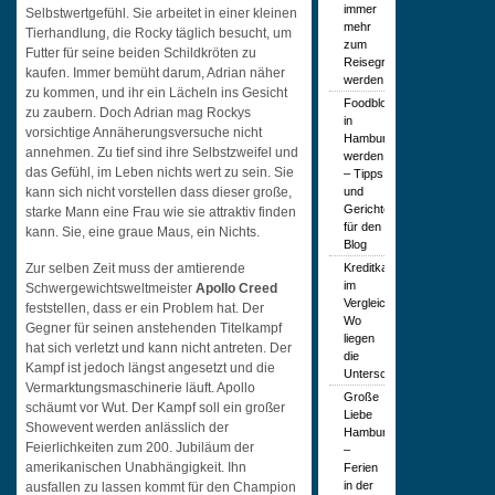
immer
Selbstwertgefühl. Sie arbeitet in einer kleinen
mehr
Tierhandlung, die Rocky täglich besucht, um
zum
Futter für seine beiden Schildkröten zu
Reisegrund
kaufen. Immer bemüht darum, Adrian näher
werden
zu kommen, und ihr ein Lächeln ins Gesicht
Foodblogger
zu zaubern. Doch Adrian mag Rockys
in
vorsichtige Annäherungsversuche nicht
Hamburg
annehmen. Zu tief sind ihre Selbstzweifel und
werden
das Gefühl, im Leben nichts wert zu sein. Sie
– Tipps
und
kann sich nicht vorstellen dass dieser große,
Gerichte
starke Mann eine Frau wie sie attraktiv finden
für den
kann. Sie, eine graue Maus, ein Nichts.
Blog
Kreditkartenarten
Zur selben Zeit muss der amtierende
im
Schwergewichtsweltmeister
Apollo Creed
Vergleich:
feststellen, dass er ein Problem hat. Der
Wo
Gegner für seinen anstehenden Titelkampf
liegen
hat sich verletzt und kann nicht antreten. Der
die
Kampf ist jedoch längst angesetzt und die
Unterschiede?
Vermarktungsmaschinerie läuft. Apollo
Große
schäumt vor Wut. Der Kampf soll ein großer
Liebe
Showevent werden anlässlich der
Hamburg
Feierlichkeiten zum 200. Jubiläum der
–
amerikanischen Unabhängigkeit. Ihn
Ferien
in der
ausfallen zu lassen kommt für den Champion