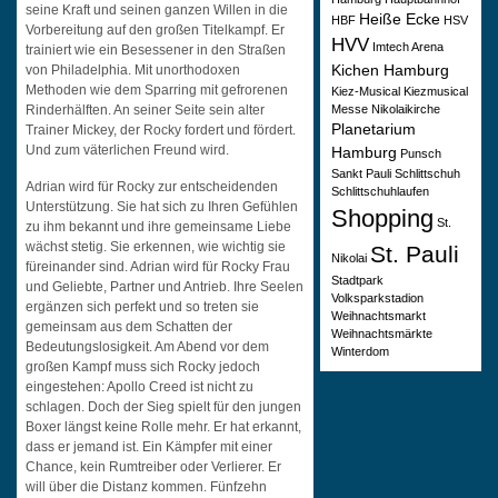
seine Kraft und seinen ganzen Willen in die
Heiße Ecke
HBF
HSV
Vorbereitung auf den großen Titelkampf. Er
HVV
Imtech Arena
trainiert wie ein Besessener in den Straßen
Kichen Hamburg
von Philadelphia. Mit unorthodoxen
Methoden wie dem Sparring mit gefrorenen
Kiez-Musical
Kiezmusical
Messe
Nikolaikirche
Rinderhälften. An seiner Seite sein alter
Planetarium
Trainer Mickey, der Rocky fordert und fördert.
Und zum väterlichen Freund wird.
Hamburg
Punsch
Sankt Pauli
Schlittschuh
Adrian wird für Rocky zur entscheidenden
Schlittschuhlaufen
Unterstützung. Sie hat sich zu Ihren Gefühlen
Shopping
St.
zu ihm bekannt und ihre gemeinsame Liebe
wächst stetig. Sie erkennen, wie wichtig sie
St. Pauli
Nikolai
füreinander sind. Adrian wird für Rocky Frau
Stadtpark
und Geliebte, Partner und Antrieb. Ihre Seelen
Volksparkstadion
ergänzen sich perfekt und so treten sie
Weihnachtsmarkt
gemeinsam aus dem Schatten der
Weihnachtsmärkte
Bedeutungslosigkeit. Am Abend vor dem
Winterdom
großen Kampf muss sich Rocky jedoch
eingestehen: Apollo Creed ist nicht zu
schlagen. Doch der Sieg spielt für den jungen
Boxer längst keine Rolle mehr. Er hat erkannt,
dass er jemand ist. Ein Kämpfer mit einer
Chance, kein Rumtreiber oder Verlierer. Er
will über die Distanz kommen. Fünfzehn