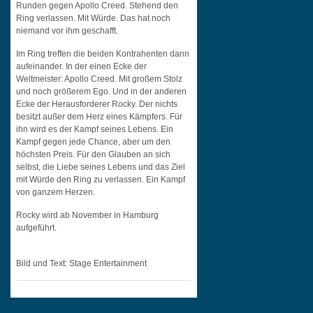
Runden gegen Apollo Creed. Stehend den
Ring verlassen. Mit Würde. Das hat noch
niemand vor ihm geschafft.
Im Ring treffen die beiden Kontrahenten dann
aufeinander. In der einen Ecke der
Weltmeister: Apollo Creed. Mit großem Stolz
und noch größerem Ego. Und in der anderen
Ecke der Herausforderer Rocky. Der nichts
besitzt außer dem Herz eines Kämpfers. Für
ihn wird es der Kampf seines Lebens. Ein
Kampf gegen jede Chance, aber um den
höchsten Preis. Für den Glauben an sich
selbst, die Liebe seines Lebens und das Ziel
mit Würde den Ring zu verlassen. Ein Kampf
von ganzem Herzen.
Rocky wird ab November in Hamburg
aufgeführt.
Bild und Text: Stage Entertainment