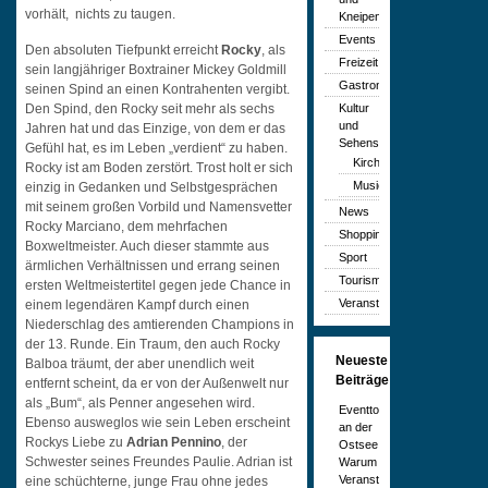
vorhält, nichts zu taugen.
Kneipen
Events
Den absoluten Tiefpunkt erreicht
Rocky
, als
Freizeit
sein langjähriger Boxtrainer Mickey Goldmill
Gastronomie
seinen Spind an einen Kontrahenten vergibt.
Kultur
Den Spind, den Rocky seit mehr als sechs
und
Jahren hat und das Einzige, von dem er das
Sehenswürdigkeiten
Gefühl hat, es im Leben „verdient“ zu haben.
Kirchen
Rocky ist am Boden zerstört. Trost holt er sich
Musicals
einzig in Gedanken und Selbstgesprächen
mit seinem großen Vorbild und Namensvetter
News
Rocky Marciano, dem mehrfachen
Shopping
Boxweltmeister. Auch dieser stammte aus
Sport
ärmlichen Verhältnissen und errang seinen
Tourismus
ersten Weltmeistertitel gegen jede Chance in
Veranstaltungen
einem legendären Kampf durch einen
Niederschlag des amtierenden Champions in
der 13. Runde. Ein Traum, den auch Rocky
Neueste
Balboa träumt, der aber unendlich weit
Beiträge
entfernt scheint, da er von der Außenwelt nur
als „Bum“, als Penner angesehen wird.
Eventtourismus
Ebenso ausweglos wie sein Leben erscheint
an der
Rockys Liebe zu
Adrian Pennino
, der
Ostsee:
Schwester seines Freundes Paulie. Adrian ist
Warum
Veranstaltungen
eine schüchterne, junge Frau ohne jedes