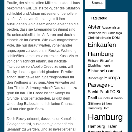
Sitemap
Paulie, der sie mit allen Mitteln aus dem Haus
bekommen will. Es ist Rocky, der die Situation
schlichtet und Adrian mit seiner unbeholfen-
Tag Cloud
sanften Art davon überzeugt, mit ihm
auszugehen. An diesem Abend erkennen die
Alster
Aussenalster
beiden, dass sie füreinander bestimmt sind.
Binnenalster
Bundesliga
So unterschiedlich im Äußeren und doch so
Christkindlmarkt
DOM
einheitlich im Wesen. Wie zwei magnetische
Einkaufen
Pole, die nur darauf warten, voneinander
angezogen zu werden. In Rockys Wohnung
Hamburg
schließlich kommt es zum ersten Kuss. Als er
Eisbahn
Eislaufen
von der Nachricht erfährt, der nächste
Elbphilharmonie
Titelgegner von Apollo Creed zu sein, will
Elbtunnel
Erste
Rocky das erst gar nicht glauben. Er wäre
Europa
schon stolz gewesen, Sparringspartner für
Bundesliga
den Weltmeister zu sein. Aber Anwärter auf
Passage
FC
den Titel im Schwergewicht? Das scheint zu
Sankt Pauli
FC St.
groß für ihn. Für
Creed
ist der Kampf im
Pauli
Fußball
Glühwein
Grunde längst entschieden. Er gibt dem
Glühwein trinken
Underdog
Balboa
innerlich keine Chance,
Hambueg Dom
will nur eine gute Show.
Hamburg
Doch Rocky erkennt, dass dieser Kampf die
Gelegenheit ist, aus einem „niemand“ ein
Hamburg Hafen
„jemand“ zu werden. Und so investiert er all
Hamburg Hauptbahnhof