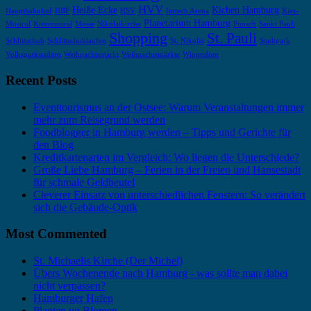
HVV
Heiße Ecke
Kichen Hamburg
Hauptbahnhof
HBF
HSV
Imtech Arena
Kiez-
Planetarium Hamburg
Musical
Kiezmusical
Messe
Nikolaikirche
Punsch
Sankt Pauli
Shopping
St. Pauli
Schlittschuh
Schlittschuhlaufen
St. Nikolai
Stadtpark
Volksparkstadion
Weihnachtsmarkt
Weihnachtsmärkte
Winterdom
Recent Posts
Eventtourismus an der Ostsee: Warum Veranstaltungen immer
mehr zum Reisegrund werden
Foodblogger in Hamburg werden – Tipps und Gerichte für
den Blog
Kreditkartenarten im Vergleich: Wo liegen die Unterschiede?
Große Liebe Hamburg – Ferien in der Freien und Hansestadt
für schmale Geldbeutel
Cleverer Einsatz von unterschiedlichen Fenstern: So verändert
sich die Gebäude-Optik
Most Commented
St. Michaelis Kirche (Der Michel)
Übers Wochenende nach Hamburg - was sollte man dabei
nicht verpassen?
Hamburger Hafen
Planten un Blomen