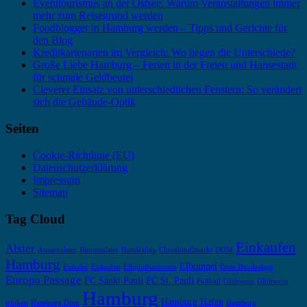
Eventtourismus an der Ostsee: Warum Veranstaltungen immer
mehr zum Reisegrund werden
Foodblogger in Hamburg werden – Tipps und Gerichte für
den Blog
Kreditkartenarten im Vergleich: Wo liegen die Unterschiede?
Große Liebe Hamburg – Ferien in der Freien und Hansestadt
für schmale Geldbeutel
Cleverer Einsatz von unterschiedlichen Fenstern: So verändert
sich die Gebäude-Optik
Seiten
Cookie-Richtlinie (EU)
Datenschutzerklärung
Impressum
Sitemap
Tag Cloud
Einkaufen
Alster
Aussenalster
Binnenalster
Bundesliga
Christkindlmarkt
DOM
Hamburg
Elbtunnel
Eisbahn
Eislaufen
Elbphilharmonie
Erste Bundesliga
Europa Passage
FC Sankt Pauli
FC St. Pauli
Fußball
Glühwein
Glühwein
Hamburg
Hamburg Hafen
trinken
Hambueg Dom
Hamburg