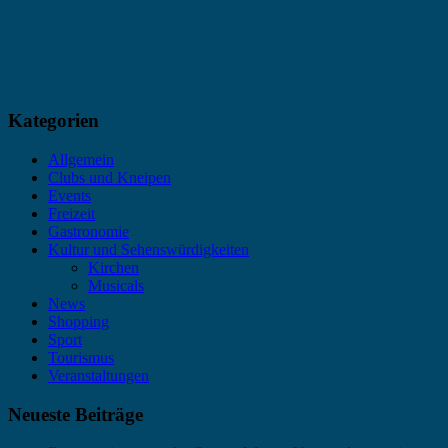
Kategorien
Allgemein
Clubs und Kneipen
Events
Freizeit
Gastronomie
Kultur und Sehenswürdigkeiten
Kirchen
Musicals
News
Shopping
Sport
Tourismus
Veranstaltungen
Neueste Beiträge