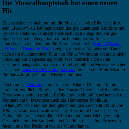
Die Musicalhauptstadt hat einen neuen
Hit
Zuletzt schien es nicht gut um die Musicals an der Elbe bestellt zu
sein: „Rocky“, die Bühnenversion des gleichnamigen Kultfilms mit
Sylvester Stallone, verabschiedete sich nach knapp dreijähriger
Spielzeit von der Reeperbahn ohne bleibenden Eindruck
hinterlassen zu haben, und die Besucherzahlen im
Ende 2014 neu
eröffneten Theater im Hafen
zeigen, dass das „Wunder von Bern“
nach dem gleichnamigen Film von Sönke Wörtmann ebenfalls nicht
unbedingt auf Begeisterung stößt. Was natürlich auch damit
zusammenhängen kann, dass der durchschnittliche Musicalbesucher
fast schon
einen Kredit beantragen muss
, um sich die Eintrittskarten
für eine 4-köpfige Familie leisten zu können.
Doch nun ist
Aladdin
da und rettet die Bilanz: Die kunterbunte
familienfreundliche Show aus dem Hause Disney hat sich bereits am
Broadway zu einem großen Erfolg entwickelt und begeistert seit der
Premiere am 6. Dezember auch das Hamburger Publikum.
„Aladdin“, basierend auf dem gleichnamigen Zeichentrickfilm von
1992, setzt auf das bewährte Disney-Rezept mit bombastischen
Bühnenbildern, spektakulären Effekten und einer leichtgewichtigen
Geschichte um den Straßenbengel Aladdin, die schöne Prinzessin
Jasmin und den Dschinni aus der Wunderlampe.