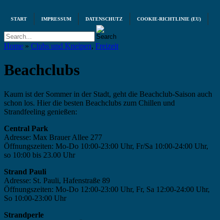
START
IMPRESSUM
DATENSCHUTZ
COOKIE-RICHTLINIE (EU)
Home
»
Clubs und Kneipen
,
Freizeit
Beachclubs
Kaum ist der Sommer in der Stadt, geht die Beachclub-Saison auch
schon los. Hier die besten Beachclubs zum Chillen und
Strandfeeling genießen:
Central Park
Adresse: Max Brauer Allee 277
Öffnungszeiten: Mo-Do 10:00-23:00 Uhr, Fr/Sa 10:00-24:00 Uhr,
so 10:00 bis 23.00 Uhr
Strand Pauli
Adresse: St. Pauli, Hafenstraße 89
Öffnungszeiten: Mo-Do 12:00-23:00 Uhr, Fr, Sa 12:00-24:00 Uhr,
So 10:00-23:00 Uhr
Strandperle