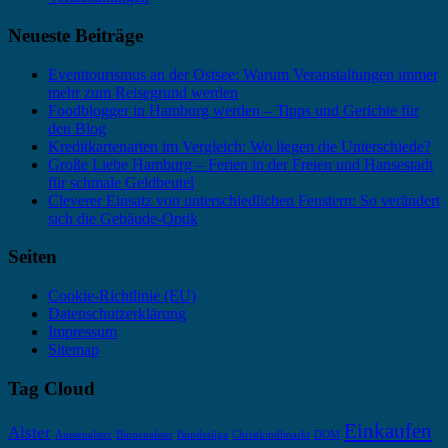
Neueste Beiträge
Eventtourismus an der Ostsee: Warum Veranstaltungen immer
mehr zum Reisegrund werden
Foodblogger in Hamburg werden – Tipps und Gerichte für
den Blog
Kreditkartenarten im Vergleich: Wo liegen die Unterschiede?
Große Liebe Hamburg – Ferien in der Freien und Hansestadt
für schmale Geldbeutel
Cleverer Einsatz von unterschiedlichen Fenstern: So verändert
sich die Gebäude-Optik
Seiten
Cookie-Richtlinie (EU)
Datenschutzerklärung
Impressum
Sitemap
Tag Cloud
Einkaufen
Alster
Aussenalster
Binnenalster
Bundesliga
Christkindlmarkt
DOM