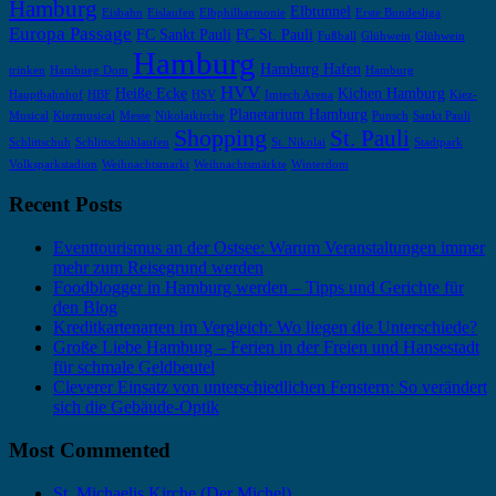
Hamburg
Elbtunnel
Eisbahn
Eislaufen
Elbphilharmonie
Erste Bundesliga
Europa Passage
FC Sankt Pauli
FC St. Pauli
Fußball
Glühwein
Glühwein
Hamburg
Hamburg Hafen
trinken
Hambueg Dom
Hamburg
HVV
Heiße Ecke
Kichen Hamburg
Hauptbahnhof
HBF
HSV
Imtech Arena
Kiez-
Planetarium Hamburg
Musical
Kiezmusical
Messe
Nikolaikirche
Punsch
Sankt Pauli
Shopping
St. Pauli
Schlittschuh
Schlittschuhlaufen
St. Nikolai
Stadtpark
Volksparkstadion
Weihnachtsmarkt
Weihnachtsmärkte
Winterdom
Recent Posts
Eventtourismus an der Ostsee: Warum Veranstaltungen immer
mehr zum Reisegrund werden
Foodblogger in Hamburg werden – Tipps und Gerichte für
den Blog
Kreditkartenarten im Vergleich: Wo liegen die Unterschiede?
Große Liebe Hamburg – Ferien in der Freien und Hansestadt
für schmale Geldbeutel
Cleverer Einsatz von unterschiedlichen Fenstern: So verändert
sich die Gebäude-Optik
Most Commented
St. Michaelis Kirche (Der Michel)