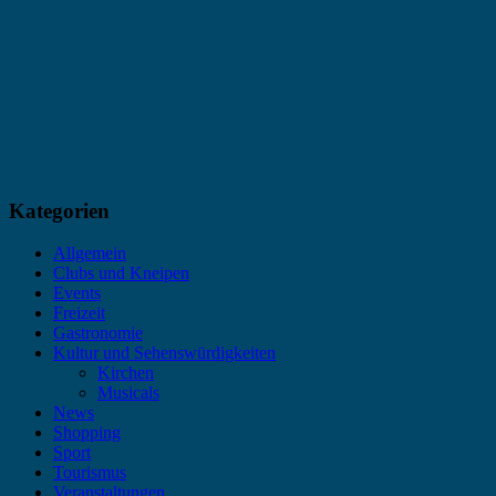
Kategorien
Allgemein
Clubs und Kneipen
Events
Freizeit
Gastronomie
Kultur und Sehenswürdigkeiten
Kirchen
Musicals
News
Shopping
Sport
Tourismus
Veranstaltungen