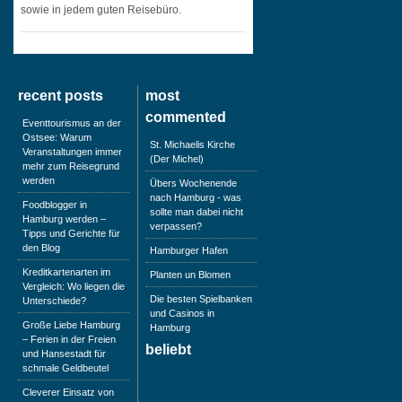
sowie in jedem guten Reisebüro.
recent posts
most
commented
Eventtourismus an der
Ostsee: Warum
St. Michaelis Kirche
Veranstaltungen immer
(Der Michel)
mehr zum Reisegrund
werden
Übers Wochenende
nach Hamburg - was
Foodblogger in
sollte man dabei nicht
Hamburg werden –
verpassen?
Tipps und Gerichte für
den Blog
Hamburger Hafen
Kreditkartenarten im
Planten un Blomen
Vergleich: Wo liegen die
Die besten Spielbanken
Unterschiede?
und Casinos in
Große Liebe Hamburg
Hamburg
– Ferien in der Freien
beliebt
und Hansestadt für
schmale Geldbeutel
Cleverer Einsatz von