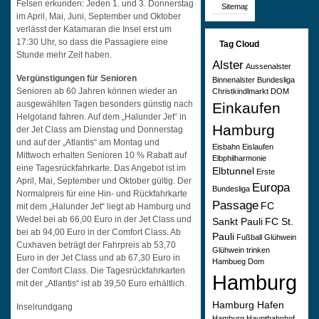
Felsen erkunden: Jeden 1. und 3. Donnerstag
Sitemap
im April, Mai, Juni, September und Oktober
verlässt der Katamaran die Insel erst um
17:30 Uhr, so dass die Passagiere eine
Tag Cloud
Stunde mehr Zeit haben.
Alster
Aussenalster
Vergünstigungen für Senioren
Binnenalster
Bundesliga
Senioren ab 60 Jahren können wieder an
Christkindlmarkt
DOM
ausgewählten Tagen besonders günstig nach
Einkaufen
Helgoland fahren. Auf dem „Halunder Jet“ in
Hamburg
der Jet Class am Dienstag und Donnerstag
und auf der „Atlantis“ am Montag und
Eisbahn
Eislaufen
Mittwoch erhalten Senioren 10 % Rabatt auf
Elbphilharmonie
eine Tagesrückfahrkarte. Das Angebot ist im
Elbtunnel
Erste
April, Mai, September und Oktober gültig. Der
Europa
Bundesliga
Normalpreis für eine Hin- und Rückfahrkarte
Passage
FC
mit dem „Halunder Jet“ liegt ab Hamburg und
Wedel bei ab 66,00 Euro in der Jet Class und
Sankt Pauli
FC St.
bei ab 94,00 Euro in der Comfort Class. Ab
Pauli
Fußball
Glühwein
Cuxhaven beträgt der Fahrpreis ab 53,70
Glühwein trinken
Euro in der Jet Class und ab 67,30 Euro in
Hambueg Dom
der Comfort Class. Die Tagesrückfahrkarten
Hamburg
mit der „Atlantis“ ist ab 39,50 Euro erhältlich.
Hamburg Hafen
Inselrundgang
Hamburg Hauptbahnhof