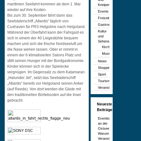
maritimen Seefahrt kommen ab dem 1. Mai
Kneipen
wieder auf ihre Kosten.
Events
Bis zum 30. September fährt dann das
Freizeit
Seebäderschiff „Atlantis“ täglich von
Gastronomie
Cuxhaven für FRS Helgoline nach Helgoland.
Kultur
Während der Überfahrt kann der Fahrgast es
und
sich in einem der 40 Liegestühle bequem
Sehenswürdigkeiten
machen und sich die frische Nordseeluft um
Kirchen
die Nase wehen lassen. Oder er nimmt in
Musicals
einem der 6 klimatisierten Salons Platz und
stillt seinen Hunger mit der Bordgastronomie.
News
Kinder können sich in der Spielecke
Shopping
vergnügen. Im Gegensatz zu dem Katamaran
Sport
„Halunder Jet“, setzt das Seebäderschiff
Tourismus
„Atlantis“ bereits vor Helgoland seinen Anker
Veranstaltungen
(auf Reede). Von dort werden die Gäste mit
den traditionellen Börtebooten auf die Insel
gebracht.
Neueste
Beiträge
Eventtourismus
an der
Ostsee:
Warum
Veranstaltungen