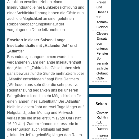
Attraktion erweitert: Neben einem
Freien
und
Inselrundgang, einer Bunkerbesichtigung und
Hansestadt
einer Architekturführung haben die Gäste nun
für
auch die Möglichkeit an einer geführten
schmale
Robbenbeobachtungstour auf der
Geldbeutel
vorgelagerten Düne teilzunehmen.
Cleverer
Einsatz
Erweitert in dieser Saison: Lange
von
Inselaufenthalte mit „Halunder Jet“ und
unterschiedlichen
„Atlantis“
Fenstern:
Besonders gut angenommen wurde im
So
vergangenen Jahr der lange Inselaufenthalt
verändert
der „Atlantis“. „Zahlreiche Gäste haben sich
sich die
Gebäude-
ganz bewusst für die Stunde mehr Zeit mit der
Optik
„Atlantis“ entschieden.“ sagt Birte Dettmers.
„Wir freuen uns sehr über die sehr positive
Resonanz und bedanken uns bei unseren
Fahrgästen mit noch mehr Möglichkeiten für
einen langen Inselaufenthalt.“ Die „Atlantis“
Seiten
bleibt in diesem Jahr an zwei Tage länger auf
Cookie-
Helgoland, jeden Montag und Mittwoch
Richtlinie
verlässt sie die Insel erst um 17:20 Uhr (statt
(EU)
16:20 Uhr). Zudem können Interessierte in
Datenschutzerklärung
dieser Saison auch erstmals mit dem
„Halunder Jet“ regelmäßig länger den Roten
Impressum