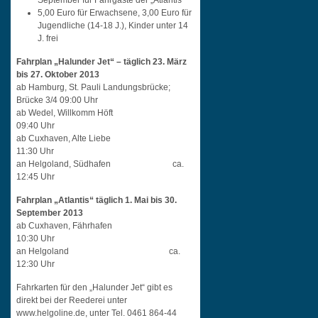
September für Fahrgäste der „Atlantis“
5,00 Euro für Erwachsene, 3,00 Euro für
Jugendliche (14-18 J.), Kinder unter 14
J. frei
Fahrplan „Halunder Jet“ – täglich 23. März
bis 27. Oktober 2013
ab Hamburg, St. Pauli Landungsbrücke;
Brücke 3/4 09:00 Uhr
ab Wedel, Willkomm Höft
09:40 Uhr
ab Cuxhaven, Alte Liebe
11:30 Uhr
an Helgoland, Südhafen ca.
12:45 Uhr
Fahrplan „Atlantis“ täglich 1. Mai bis 30.
September 2013
ab Cuxhaven, Fährhafen
10:30 Uhr
an Helgoland ca.
12:30 Uhr
Fahrkarten für den „Halunder Jet“ gibt es
direkt bei der Reederei unter
www.helgoline.de, unter Tel. 0461 864-44