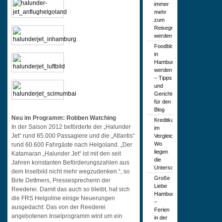
immer
mehr
zum
Reisegrund
werden
Foodblogger
in
Hamburg
werden
– Tipps
und
Gerichte
für den
Blog
Neu im Programm: Robben Watching
Kreditkartenarten
In der Saison 2012 beförderte der „Halunder
im
Jet“ rund 85.000 Passagiere und die „Atlantis“
Vergleich:
Wo
rund 60.600 Fahrgäste nach Helgoland. „Der
liegen
Katamaran „Halunder Jet“ ist mit den seit
die
Jahren konstanten Beförderungszahlen aus
Unterschiede?
dem Inselbild nicht mehr wegzudenken.“, so
Große
Birte Dettmers, Pressesprecherin der
Liebe
Reederei. Damit das auch so bleibt, hat sich
Hamburg
die FRS Helgoline einige Neuerungen
–
ausgedacht: Das von der Reederei
Ferien
angebotenen Inselprogramm wird um ein
in der