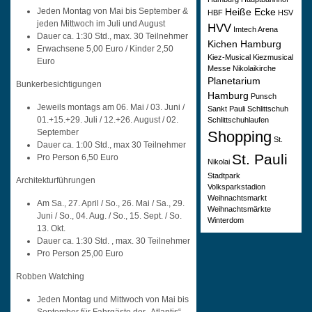
Heiße Ecke
Jeden Montag von Mai bis September &
HBF
HSV
jeden Mittwoch im Juli und August
HVV
Imtech Arena
Dauer ca. 1:30 Std., max. 30 Teilnehmer
Kichen Hamburg
Erwachsene 5,00 Euro / Kinder 2,50
Kiez-Musical
Kiezmusical
Euro
Messe
Nikolaikirche
Planetarium
Bunkerbesichtigungen
Hamburg
Punsch
Jeweils montags am 06. Mai / 03. Juni /
Sankt Pauli
Schlittschuh
01.+15.+29. Juli / 12.+26. August / 02.
Schlittschuhlaufen
September
Shopping
St.
Dauer ca. 1:00 Std., max 30 Teilnehmer
St. Pauli
Pro Person 6,50 Euro
Nikolai
Stadtpark
Architekturführungen
Volksparkstadion
Weihnachtsmarkt
Am Sa., 27. April / So., 26. Mai / Sa., 29.
Weihnachtsmärkte
Juni / So., 04. Aug. / So., 15. Sept. / So.
Winterdom
13. Okt.
Dauer ca. 1:30 Std. , max. 30 Teilnehmer
Pro Person 25,00 Euro
Robben Watching
Jeden Montag und Mittwoch von Mai bis