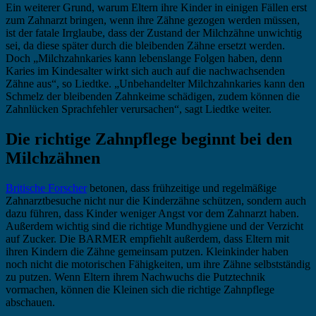
Ein weiterer Grund, warum Eltern ihre Kinder in einigen Fällen erst
zum Zahnarzt bringen, wenn ihre Zähne gezogen werden müssen,
ist der fatale Irrglaube, dass der Zustand der Milchzähne unwichtig
sei, da diese später durch die bleibenden Zähne ersetzt werden.
Doch „Milchzahnkaries kann lebenslange Folgen haben, denn
Karies im Kindesalter wirkt sich auch auf die nachwachsenden
Zähne aus“, so Liedtke. „Unbehandelter Milchzahnkaries kann den
Schmelz der bleibenden Zahnkeime schädigen, zudem können die
Zahnlücken Sprachfehler verursachen“, sagt Liedtke weiter.
Die richtige Zahnpflege beginnt bei den
Milchzähnen
Britische Forscher
betonen, dass frühzeitige und regelmäßige
Zahnarztbesuche nicht nur die Kinderzähne schützen, sondern auch
dazu führen, dass Kinder weniger Angst vor dem Zahnarzt haben.
Außerdem wichtig sind die richtige Mundhygiene und der Verzicht
auf Zucker. Die BARMER empfiehlt außerdem, dass Eltern mit
ihren Kindern die Zähne gemeinsam putzen. Kleinkinder haben
noch nicht die motorischen Fähigkeiten, um ihre Zähne selbstständig
zu putzen. Wenn Eltern ihrem Nachwuchs die Putztechnik
vormachen, können die Kleinen sich die richtige Zahnpflege
abschauen.