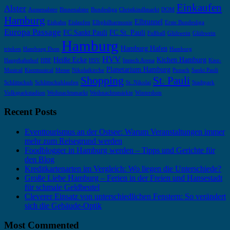
Einkaufen
Alster
Aussenalster
Binnenalster
Bundesliga
Christkindlmarkt
DOM
Hamburg
Elbtunnel
Eisbahn
Eislaufen
Elbphilharmonie
Erste Bundesliga
Europa Passage
FC Sankt Pauli
FC St. Pauli
Fußball
Glühwein
Glühwein
Hamburg
Hamburg Hafen
trinken
Hambueg Dom
Hamburg
HVV
Heiße Ecke
Kichen Hamburg
Hauptbahnhof
HBF
HSV
Imtech Arena
Kiez-
Planetarium Hamburg
Musical
Kiezmusical
Messe
Nikolaikirche
Punsch
Sankt Pauli
Shopping
St. Pauli
Schlittschuh
Schlittschuhlaufen
St. Nikolai
Stadtpark
Volksparkstadion
Weihnachtsmarkt
Weihnachtsmärkte
Winterdom
Recent Posts
Eventtourismus an der Ostsee: Warum Veranstaltungen immer
mehr zum Reisegrund werden
Foodblogger in Hamburg werden – Tipps und Gerichte für
den Blog
Kreditkartenarten im Vergleich: Wo liegen die Unterschiede?
Große Liebe Hamburg – Ferien in der Freien und Hansestadt
für schmale Geldbeutel
Cleverer Einsatz von unterschiedlichen Fenstern: So verändert
sich die Gebäude-Optik
Most Commented